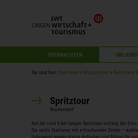
ÜBERNACHTEN
URLAUBS
Sie sind hier:
Startseite
>
Urlaubsideen
>
Besondere A
Spritztour
Wachendorf
Auf der rund 5 km langen Spritztour entlang der Ems
Sie sechs Stationen mit erfrischenden Drinks – wahlwei
Unterwegs sorgen kleine Aufgaben und Rätsel für gut