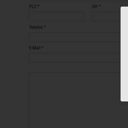
PLZ *
Ort *
Telefon *
E-Mail *