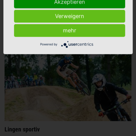
Lingen einmal anders Sie möchten Lingen (Ems) einmal auf eine
Akzeptieren
andere Weise entdecken?Kein Problem! Wie wäre es zum
Verweigern
Beispiel aus der Luft bei einem Schnupperflug? Oder Sie erleben
die Natur rund um die...
mehr
Weiterlesen
Powered by
Lingen sportiv