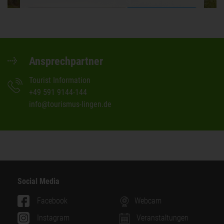
Mehr Informationen
Akzeptieren
Powered by
Usercentrics Consent Management
Platform
Ansprechpartner
Tourist Information
+49 591 9144-144
info@tourismus-lingen.de
Social Media
Facebook
Webcam
Instagram
Veranstaltungen