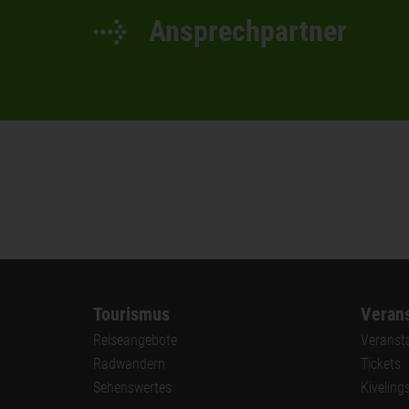
Ansprechpartner
Tourismus
Verans
Reiseangebote
Veranst
Radwandern
Tickets
Sehenswertes
Kiveling