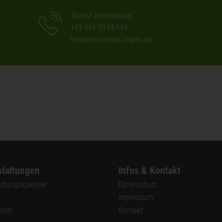
Tourist Information
+49 591 9144-144
info@tourismus-lingen.de
taltungen
Infos & Kontakt
altungskalender
Datenschutz
Impressum
sfest
Kontakt