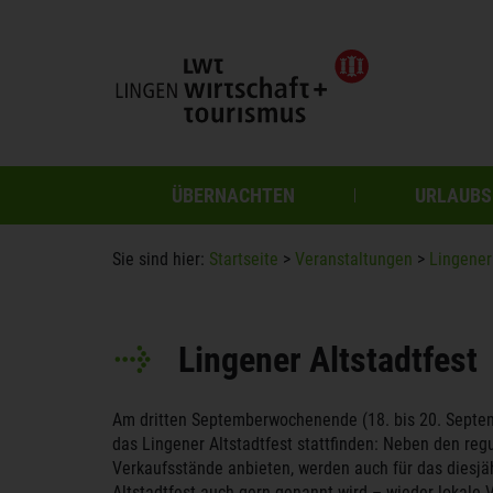
ÜBERNACHTEN
URLAUBS
Sie sind hier:
Startseite
>
Veranstaltungen
>
Lingener
Lingener Altstadtfest
Am dritten Septemberwochenende (18. bis 20. Septem
das Lingener Altstadtfest stattfinden: Neben den reg
Verkaufsstände anbieten, werden auch für das diesjäh
Altstadtfest auch gern genannt wird – wieder lokale