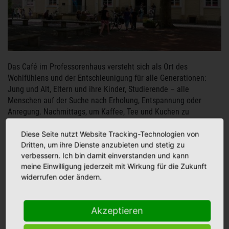
Das Café im Professorenhaus versteht sich als Ort des
Wohlfühlens und der Entschleunigung für alle Generationen:
Jung und Alt, Eltern und ihre Kinder, Studierende – alle
Menschen auf der Suche nach Erholung, Entspannung oder
Anregung. Nachmittags, um Kaffee, Tee und Kuchen zu
genießen, abends, um vor und nach einer Veranstaltung des TPZ
entspannt bei einem Glas Wein die Eindrücke Revue passieren
Diese Seite nutzt Website Tracking-Technologien von
Dritten, um ihre Dienste anzubieten und stetig zu
zu lassen. Das Café im Professorenhaus präsentiert sich als ein
verbessern. Ich bin damit einverstanden und kann
Ort der Kunst und Kultur: Bilder der Kunstsammlung der Stadt
meine Einwilligung jederzeit mit Wirkung für die Zukunft
Lingen schmücken die Wände und laden zum Verweilen und
widerrufen oder ändern.
Genießen ein.
Eine Besonderheit des Cafés im Professorenhaus sind die
Akzeptieren
monatlich wechselnden Spezialitäten.