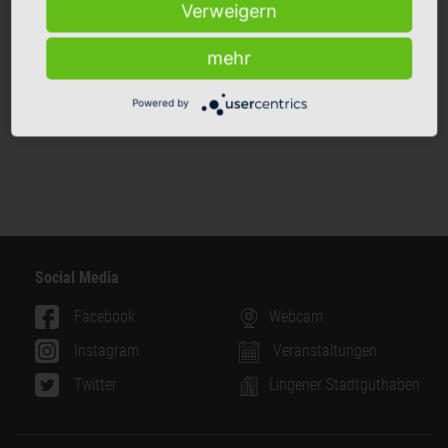
Es gibt: leckere Snacks süß oder deftig, Kulturkaffee, -Tee und
Verweigern
Kaltgetränke! Und alles etwas gewürzt mit Kultur.
mehr
Weitere Infos gibt es auf der
Internetseite.
Powered by
Social Media
Facebook
Webcam
Instagram
Veranstaltungen
Twitter
Lingener Stadtguthaben