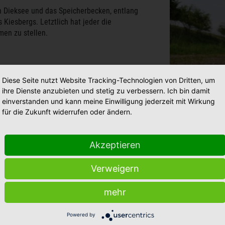
n Dieksee und das Speicherbecken, entlang
 Kiesbergs. Letztlich hat jeder die
men zu stellen.
Diese Seite nutzt Website Tracking-Technologien von Dritten, um
ihre Dienste anzubieten und stetig zu verbessern. Ich bin damit
einverstanden und kann meine Einwilligung jederzeit mit Wirkung
für die Zukunft widerrufen oder ändern.
Akzeptieren
Verweigern
mehr
Powered by