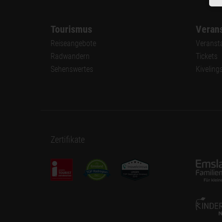
Tourismus
Verans
Reiseangebote
Veranst
Radwandern
Tickets
Sehenswertes
Kiveling
Zertifikate